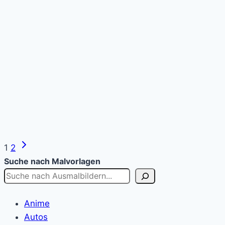
Next
Page
1
2
Page
Suche nach Malvorlagen
navigation
Anime
Autos