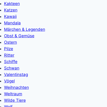
Kakteen
Katzen
Kawaii
Mandala
Märchen & Legenden
Obst & Gemüse
Ostern
Pilze
Ritter
Schiffe
Schwan
Valentinstag
Vögel
Weihnachten
Weltraum
Wilde Tiere
Wolf