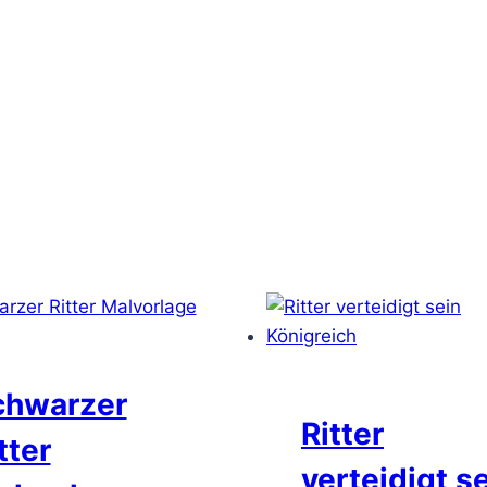
chwarzer
Ritter
tter
verteidigt s