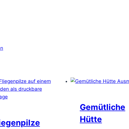
en
Gemütliche
Hütte
iegenpilze