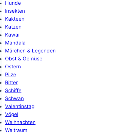
Hunde
Insekten
Kakteen
Katzen
Kawaii
Mandala
Märchen & Legenden
Obst & Gemüse
Ostern
Pilze
Ritter
Schiffe
Schwan
Valentinstag
Vögel
Weihnachten
Weltraum