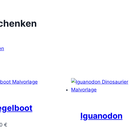
chenken
en
egelboot
Iguanodon
00
€