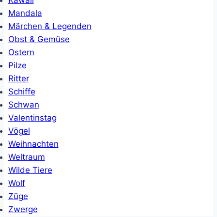
Mandala
Märchen & Legenden
Obst & Gemüse
Ostern
Pilze
Ritter
Schiffe
Schwan
Valentinstag
Vögel
Weihnachten
Weltraum
Wilde Tiere
Wolf
Züge
Zwerge